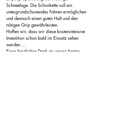
Schneelage. Die Schonkette soll ein 
untergrundschonendes Fahren ermöglichen 
und dennoch einen guten Halt und den 
nötigen Grip gewährleisten.
Hoffen wir, dass wir diese kostenintensive 
Investition schon bald im Einsatz sehen 
werden ...
Einen herzlichen Dank an unsere harten 
Fahrer und an Werner Arnold der Kässbohrer 
AG für ihren Einsatz.
< Zurück
Weiter >
Registration